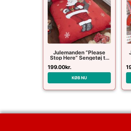
Julemanden ”Please
Stop Here” Sengetøj til
børn 135 x 200cm
199.00
kr.
1
KØB NU