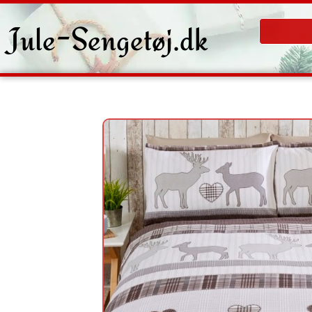
Gå
til
Jule-Sengetøj.dk
indholdet