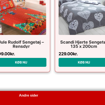
Jule Rudolf Sengetøj –
Scandi Hjerte Senget
Rensdyr
135 x 200cm
99.00
kr.
229.00
kr.
KØB NU
KØB NU
Andre sider