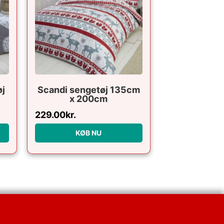
øj
Scandi sengetøj 135cm
x 200cm
229.00
kr.
KØB NU