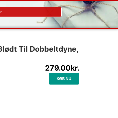
Blødt Til Dobbeltdyne,
279.00
kr.
KØB NU