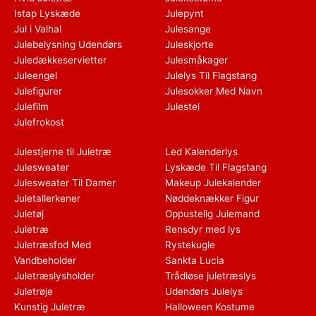
Istap Lyskæde
Julepynt
Jul i Valhal
Julesange
Julebelysning Udendørs
Juleskjorte
Juledækkeservietter
Julesmåkager
Juleengel
Julelys Til Flagstang
Julefigurer
Julesokker Med Navn
Julefilm
Julestel
Julefrokost
Julestjerne til Juletræ
Led Kalenderlys
Julesweater
Lyskæde Til Flagstang
Julesweater Til Damer
Makeup Julekalender
Juletallerkener
Nøddeknækker Figur
Juletøj
Oppustelig Julemand
Juletræ
Rensdyr med lys
Juletræsfod Med
Rystekugle
Vandbeholder
Sankta Lucia
Juletræslysholder
Trådløse juletræslys
Juletrøje
Udendørs Julelys
Kunstig Juletræ
Halloween Kostume