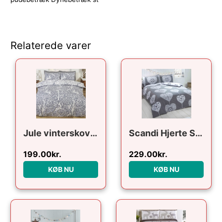
Relaterede varer
Jule vinterskov Sengetøj 135 x 200cm Grå
Scandi Hjerte Sengetøj 135 x 200cm
199.00
kr.
229.00
kr.
KØB NU
KØB NU