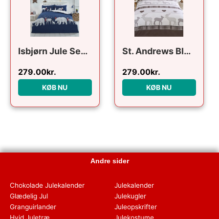
Isbjørn Jule Sengetøj til dobbeltdyne 220x230cm
St. Andrews Blødt til dobbeltdyne, 200x200cm
279.00
kr.
279.00
kr.
KØB NU
KØB NU
Andre sider
Chokolade Julekalender
Julekalender
Glædelig Jul
Julekugler
Granguirlander
Juleopskrifter
Hvid Juletræ
Julekostume