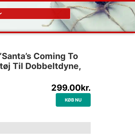
”Santa’s Coming To
øj Til Dobbeltdyne,
299.00
kr.
KØB NU