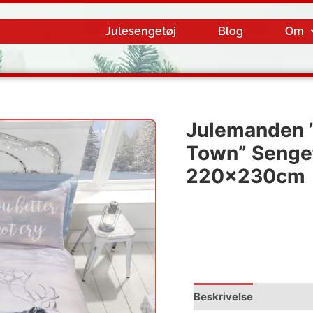
Julesengetøj
Blog
Om
Julemanden 
Town” Senget
220x230cm
Beskrivelse