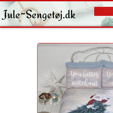
Gå
til
Jule-Sengetøj.dk
indholdet