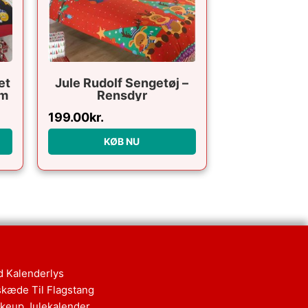
et
Jule Rudolf Sengetøj –
cm
Rensdyr
199.00
kr.
KØB NU
d Kalenderlys
skæde Til Flagstang
keup Julekalender