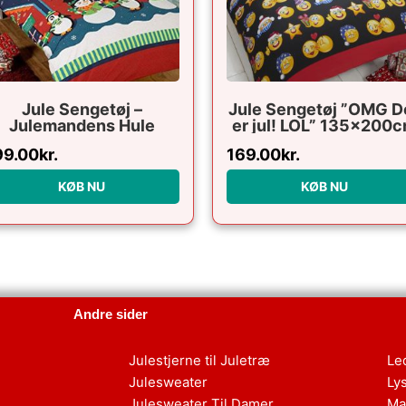
Jule Sengetøj –
Jule Sengetøj ”OMG D
Julemandens Hule
er jul! LOL” 135x200
99.00
kr.
169.00
kr.
KØB NU
KØB NU
Andre sider
Julestjerne til Juletræ
Le
Julesweater
Ly
Julesweater Til Damer
Ma