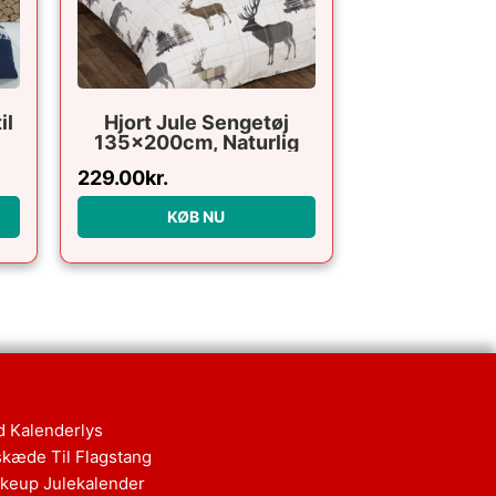
il
Hjort Jule Sengetøj
135x200cm, Naturlig
229.00
kr.
KØB NU
d Kalenderlys
skæde Til Flagstang
keup Julekalender