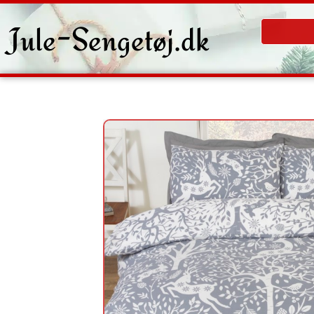
Gå
til
Jule-Sengetøj.dk
indholdet