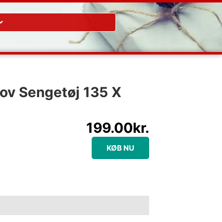
kov Sengetøj 135 X
199.00
kr.
KØB NU