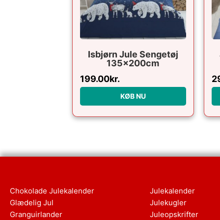
Isbjørn Jule Sengetøj
135x200cm
199.00
kr.
2
KØB NU
Chokolade Julekalender
Julekalender
Glædelig Jul
Julekugler
Granguirlander
Juleopskrifter